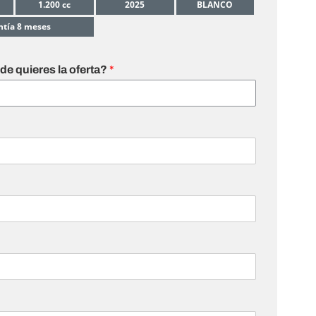
1.200 cc
2025
BLANCO
ntía 8 meses
e quieres la oferta?
*