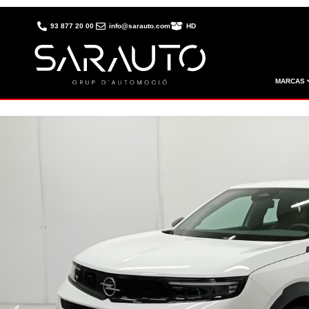
93 877 20 00
info@sarauto.com
HD
MARCAS