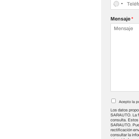
Mensaje
*
P
Acepto la p
o
Los datos propo
l
SARAUTO. La fin
í
consulta. Estos
t
SARAUTO. Puede
rectificación e
i
consultar la inf
c