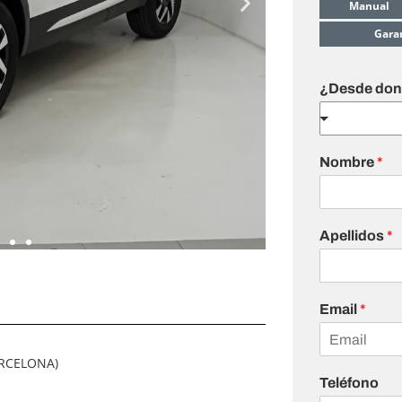
Manual
Gara
¿Desde dond
Nombre
*
Apellidos
*
Email
*
RCELONA)
Teléfono