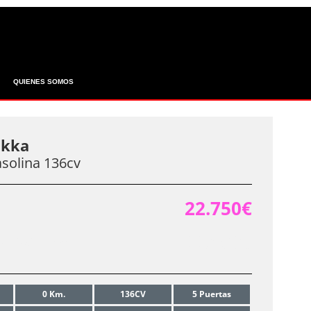
QUIENES SOMOS
okka
asolina 136cv
22.750€
22.150€
INANCIADO:
0 Km.
136CV
5 Puertas