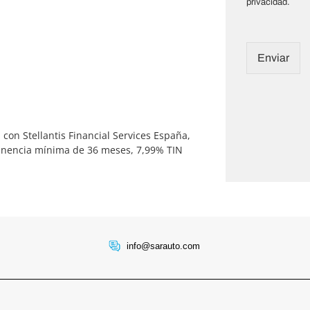
privacidad.
a
d
e
p
Enviar
r
i
v
a
c
 con Stellantis Financial Services España,
i
manencia mínima de 36 meses, 7,99% TIN
d
a
d
*
info@sarauto.com