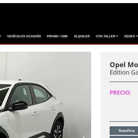
VEHÍCULOS OCASIÓN
PROMO / KM0
ALQUILER
CITA TALLER
SEDES
Opel M
Edition G
PRECIO:
PRECIO F
Gasolina