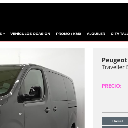
AS
VEHÍCULOS OCASIÓN
PROMO / KM0
ALQUILER
CITA TAL
Peugeot 
Traveller
PRECIO:
PRECIO F
Diésel