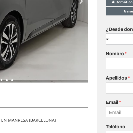
Automático
Gara
¿Desde dond
Nombre
*
Apellidos
*
Email
*
A EN MANRESA (BARCELONA)
Teléfono