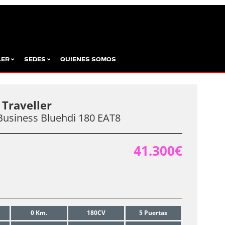
LER
SEDES
QUIENES SOMOS
Traveller
 Business Bluehdi 180 EAT8
41.300€
0€
INANCIADO:
0 Km.
180CV
5 Puertas