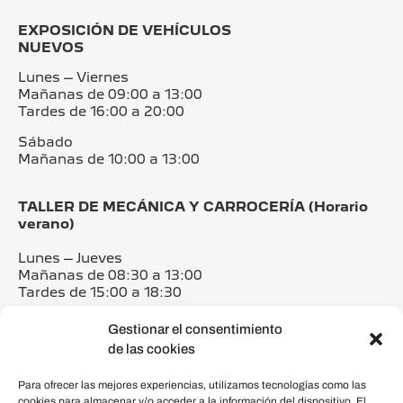
EXPOSICIÓN DE VEHÍCULOS
NUEVOS
Lunes – Viernes
Mañanas de 09:00 a 13:00
Tardes de 16:00 a 20:00
Sábado
Mañanas de 10:00 a 13:00
TALLER DE MECÁNICA Y CARROCERÍA (Horario
verano)
Lunes – Jueves
Mañanas de 08:30 a 13:00
Tardes de 15:00 a 18:30
Viernes
Gestionar el consentimiento
Mañanas de 08:30 a 13:00
de las cookies
Tardes de 15:00 a 18:00
Para ofrecer las mejores experiencias, utilizamos tecnologías como las
Teléfono a partir de las 09:00
cookies para almacenar y/o acceder a la información del dispositivo. El