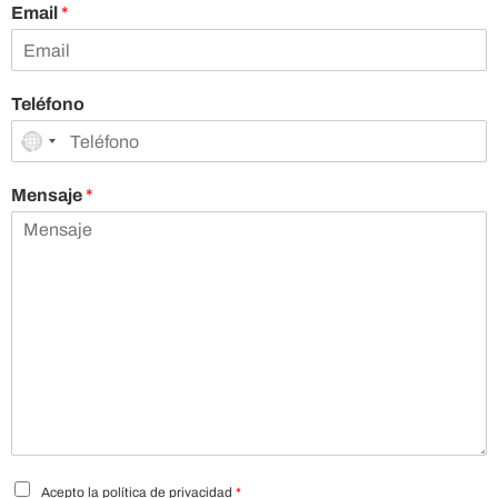
o
p
Email
*
m
e
b
l
r
l
e
i
d
Teléfono
o
s
Mensaje
*
P
Acepto la política de privacidad
*