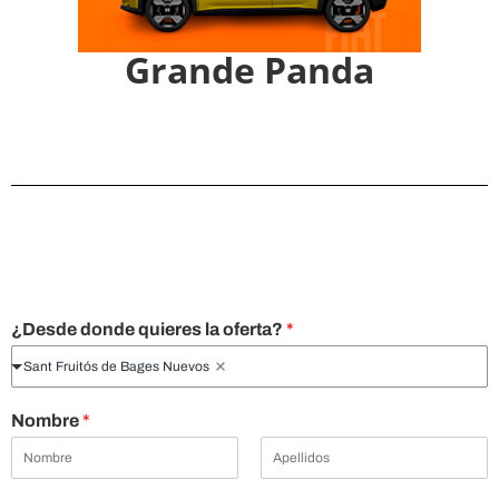
Grande Panda
¿Desde donde quieres la oferta?
*
Sant Fruitós de Bages Nuevos
Nombre
*
N
A