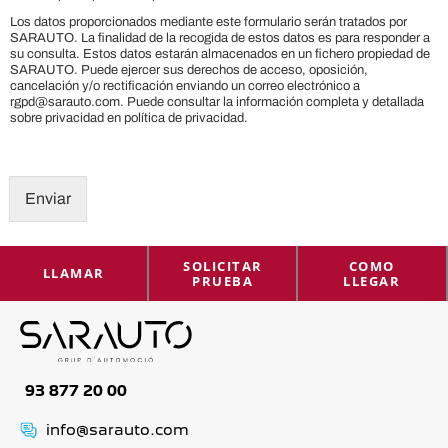
o
Los datos proporcionados mediante este formulario serán tratados por
l
SARAUTO. La finalidad de la recogida de estos datos es para responder a
í
su consulta. Estos datos estarán almacenados en un fichero propiedad de
t
SARAUTO. Puede ejercer sus derechos de acceso, oposición,
cancelación y/o rectificación enviando un correo electrónico a
i
rgpd@sarauto.com. Puede consultar la información completa y detallada
c
sobre privacidad en política de privacidad.
a
d
e
p
Enviar
r
i
v
SOLICITAR
COMO
a
LLAMAR
PRUEBA
LLEGAR
c
i
d
a
d
93 877 20 00
*
info@sarauto.com