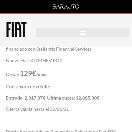
500 Híbrido
14.950€
Desde
al mes
financiado con Stellantis Financial Services
Nuevo Fiat 500 MHEV POP
129€
Desde
/mes
Con seguro de crédito.
Entrada: 2.317,87€ Última cuota: 12.885,30€
Oferta válida hasta el 30/06/26
Precio financiando en Península y Baleares de Fiat 500