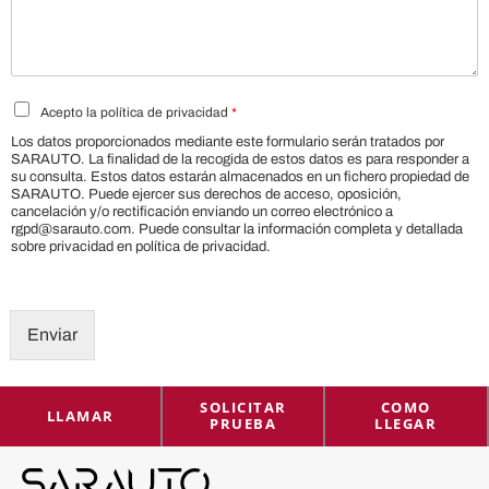
P
Acepto la política de privacidad
*
o
Los datos proporcionados mediante este formulario serán tratados por
l
SARAUTO. La finalidad de la recogida de estos datos es para responder a
í
su consulta. Estos datos estarán almacenados en un fichero propiedad de
t
SARAUTO. Puede ejercer sus derechos de acceso, oposición,
cancelación y/o rectificación enviando un correo electrónico a
i
rgpd@sarauto.com. Puede consultar la información completa y detallada
c
sobre privacidad en política de privacidad.
a
d
e
p
Enviar
r
i
v
SOLICITAR
COMO
a
LLAMAR
PRUEBA
LLEGAR
c
i
d