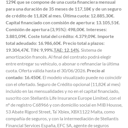
129€ que se compone de una cuota financiera mensual
para una duración de 35 meses de 117,18€ y de un seguro
de crédito de 11,82€ al mes. Última cuota: 12.885,30€.
Capital financiado con comisión de apertura: 13.105,51€.
Comisión de apertura (3,95%): 498,00€. Intereses:
3.881,09€. Coste total del crédito: 4.379,09€. Importe
total adeudado: 16.986,60€. Precio total a plazos:
19.304,47€. TIN: 9,99%.
TAE: 12,14%
. Sistema de
amortización francés. Al final del contrato podrá elegir
entre entregar su vehículo, o abonar o refinanciar la última
cuota. Oferta válida hasta el 30/06/2026.
Precio al
contado: 16.450€
. El modelo visualizado puede no coincidir
con el ofertado. Seguro de Crédito opcional (11,82€ al mes)
incluido en las mensualidades y no en el capital financiado,
suscrito con Stellantis Life Insurance Europe Limited, con el
nº de registro C68966 y con domicilio social en MIB Housse,
53 Abate Rigord Street, Ta’ Xbiex, XBX1122 Malta, como
compañía de seguros, y con la intermediación de Stellantis
Financial Services España, EFC SA, agente de seguros